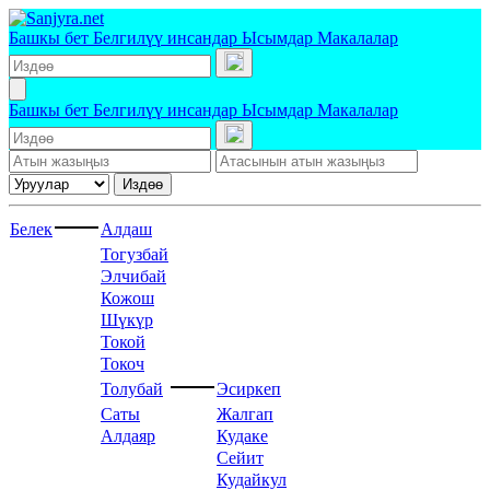
Башкы бет
Белгилүү инсандар
Ысымдар
Макалалар
Башкы бет
Белгилүү инсандар
Ысымдар
Макалалар
Издөө
Белек
Алдаш
Тогузбай
Элчибай
Кожош
Шүкүр
Токой
Токоч
Толубай
Эсиркеп
Саты
Жалгап
Алдаяр
Кудаке
Сейит
Кудайкул