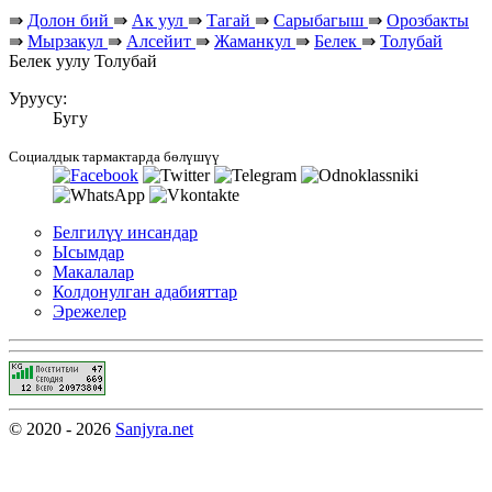
⇛
Долон бий
⇛
Ак уул
⇛
Тагай
⇛
Сарыбагыш
⇛
Орозбакты
⇛
Мырзакул
⇛
Алсейит
⇛
Жаманкул
⇛
Белек
⇛
Толубай
Белек уулу Толубай
Уруусу:
Бугу
Социалдык тармактарда бөлүшүү
Белгилүү инсандар
Ысымдар
Макалалар
Колдонулган адабияттар
Эрежелер
© 2020 - 2026
Sanjyra.net