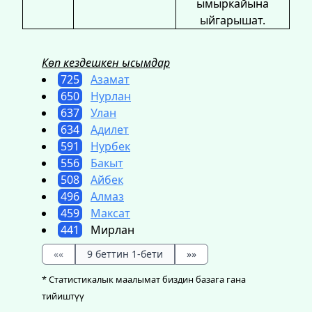
ымыркайына
ыйгарышат.
Көп кездешкен ысымдар
725
Азамат
650
Нурлан
637
Улан
634
Адилет
591
Нурбек
556
Бакыт
508
Айбек
496
Алмаз
459
Максат
441
Мирлан
««
9 беттин 1-бети
»»
* Статистикалык маалымат биздин базага гана
тийиштүү