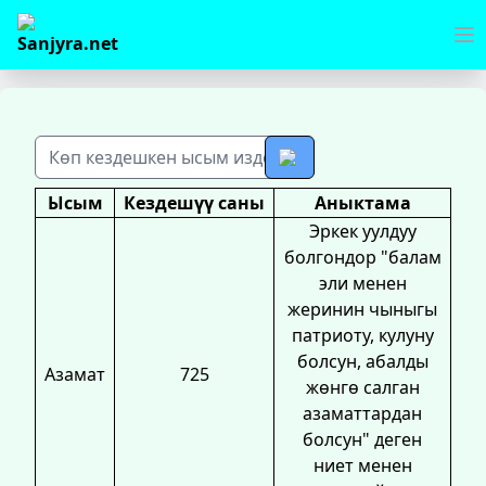
Ысым
Кездешүү саны
Аныктама
Эркек уулдуу
болгондор "балам
эли менен
жеринин чыныгы
патриоту, кулуну
болсун, абалды
Азамат
725
жөнгө салган
азаматтардан
болсун" деген
ниет менен