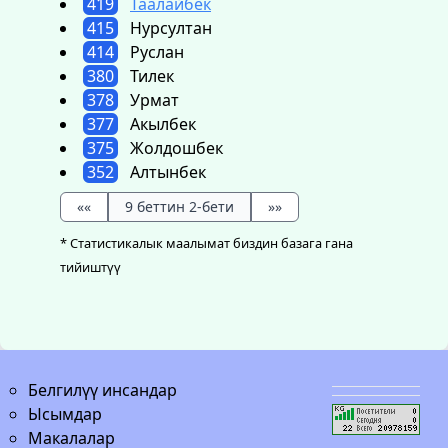
419
Таалайбек
415
Нурсултан
414
Руслан
380
Тилек
378
Урмат
377
Акылбек
375
Жолдошбек
352
Алтынбек
««
9 беттин 2-бети
»»
* Статистикалык маалымат биздин базага гана
тийиштүү
Белгилүү инсандар
Ысымдар
Макалалар