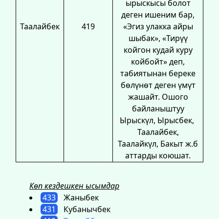
ырыскысы болот
деген ишеним бар,
Таалайбек
419
«Эгиз улакка айры
шыбак», «Тирүү
койгон кудай куру
койбойт» деп,
табиятынан береке
бөлүнөт деген үмүт
жашайт. Ошого
байланыштуу
Ырыскүл, Ырысбек,
Таалайбек,
Таалайкүл, Бакыт ж.б
аттарды коюшат.
Көп кездешкен ысымдар
433
Жаныбек
431
Кубанычбек