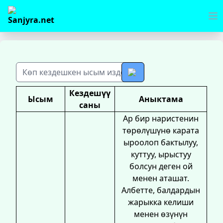
Кездешүү
Ысым
Аныктама
саны
Ар бир наристенин
төрөлүшүнө карата
ыроолоп бактылуу,
куттуу, ырыстуу
болсун деген ой
менен аташат.
Албетте, балдардын
жарыкка келиши
менен өзүнүн