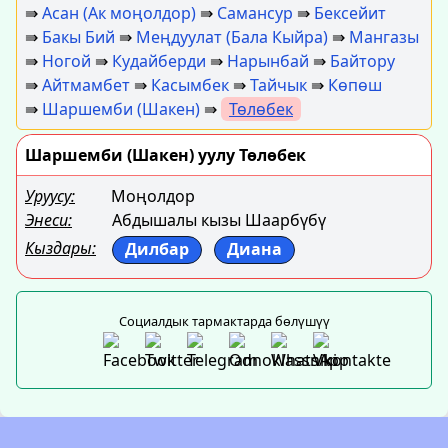
⇛
Асан (Ак моңолдор)
⇛
Самансур
⇛
Бексейит
⇛
Бакы Бий
⇛
Меңдуулат (Бала Кыйра)
⇛
Мангазы
⇛
Ногой
⇛
Кудайберди
⇛
Нарынбай
⇛
Байтору
⇛
Айтмамбет
⇛
Касымбек
⇛
Тайчык
⇛
Көпөш
⇛
Шаршемби (Шакен)
⇛
Төлөбек
Шаршемби (Шакен) уулу Төлөбек
Уруусу:
Моңолдор
Энеси:
Абдышалы кызы Шаарбүбү
Кыздары:
Дилбар
Диана
Социалдык тармактарда бөлүшүү