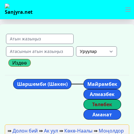
Издөө
Шаршемби (Шакен)
Майрамбек
Алмазбек
Төлөбек
Аманат
⇛
Долон бий
⇛
Ак уул
⇛
Көкө-Наалы
⇛
Моңолдор