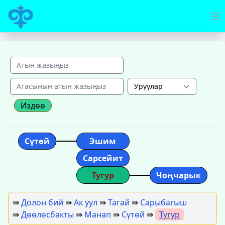
Издөө
Сүтөй
Эшим
Сарсейит
Тугур
Чоңчарык
⇛
Долон бий
⇛
Ак уул
⇛
Тагай
⇛
Сарыбагыш
⇛
Дөөлөсбакты
⇛
Манап
⇛
Сүтөй
⇛
Тугур