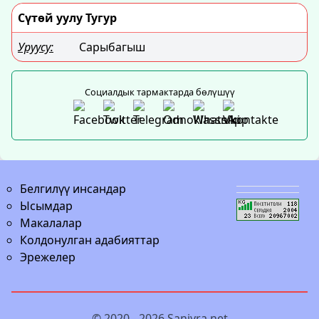
Сүтөй уулу Тугур
Уруусу:
Сарыбагыш
Социалдык тармактарда бөлүшүү
Белгилүү инсандар
Ысымдар
Макалалар
Колдонулган адабияттар
Эрежелер
© 2020 - 2026
Sanjyra.net