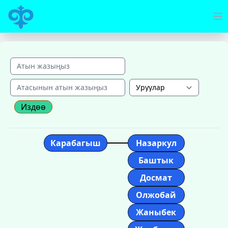
Издөө
Карабагыш
Назаркул
Баштык
Досмат
Олжобай
Жаныбек