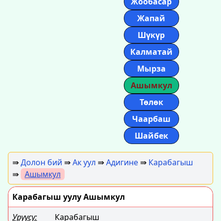
Жообасар
Жапай
Шүкүр
Калматай
Мырза
Ашымкул
Төлөк
Чаарбаш
Шайбек
⇛
Долон бий
⇛
Ак уул
⇛
Адигине
⇛
Карабагыш
⇛
Ашымкул
Карабагыш уулу Ашымкул
Уруусу:
Карабагыш