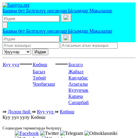
Башкы бет
Белгилүү инсандар
Ысымдар
Макалалар
Башкы бет
Белгилүү инсандар
Ысымдар
Макалалар
Издөө
Куу уул
Көбөш
Босого
Басыз
Жайыл
Төбөй
Кандабас
Чоңбагыш
Асыгалы
Кулунчак
Карача
Сапарбай
⇛
Долон бий
⇛
Куу уул
⇛
Көбөш
Куу уул уулу Көбөш
Социалдык тармактарда бөлүшүү