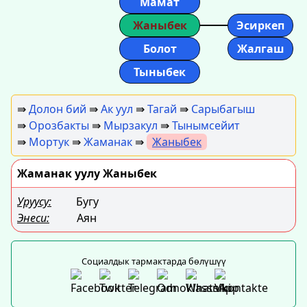
Мамат
Жаныбек
Эсиркеп
Болот
Жалгаш
Тыныбек
⇛
Долон бий
⇛
Ак уул
⇛
Тагай
⇛
Сарыбагыш
⇛
Орозбакты
⇛
Мырзакул
⇛
Тынымсейит
⇛
Мортук
⇛
Жаманак
⇛
Жаныбек
Жаманак уулу Жаныбек
Уруусу:
Бугу
Энеси:
Аян
Социалдык тармактарда бөлүшүү