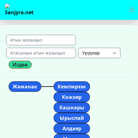
Издөө
Жаманак
Кемпирээк
Кожояр
Кашкары
Ырыспай
Алдаяр