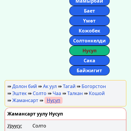
Мамырбай
Бает
Үмөт
Кожобек
Солтонкелди
Нусуп
Сака
Байжигит
⇛
Долон бий
⇛
Ак уул
⇛
Тагай
⇛
Богорстон
⇛
Эштек
⇛
Солто
⇛
Чаа
⇛
Талкан
⇛
Кошой
⇛
Жамансарт
⇛
Нусуп
Жамансарт уулу Нусуп
Уруусу:
Солто