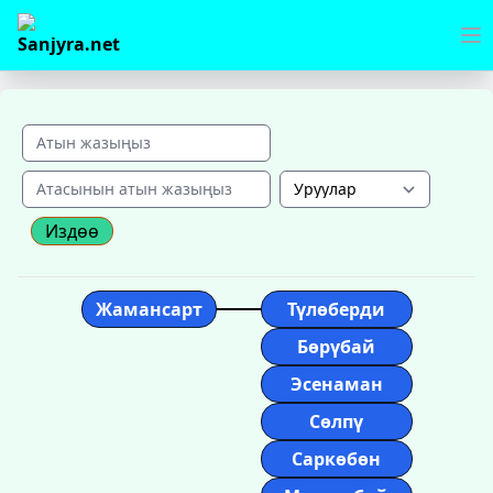
Издөө
Жамансарт
Түлөберди
Бөрүбай
Эсенаман
Сөлпү
Саркөбөн