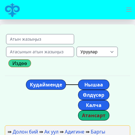
Издөө
Кудайменде
Нышаа
Өлдүсөр
Калча
Атансарт
⇛
Долон бий
⇛
Ак уул
⇛
Адигине
⇛
Баргы