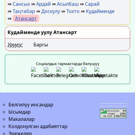
⇛
Сансыз
⇛
Ардай
⇛
Асылбаш
⇛
Сарай
⇛
Таңтабар
⇛
Доскулу
⇛
Токто
⇛
Кудайменде
⇛
Атансарт
Кудайменде уулу Атансарт
Уруусу:
Баргы
Социалдык тармактарда бөлүшүү
Белгилүү инсандар
Ысымдар
Макалалар
Колдонулган адабияттар
Эрежелер