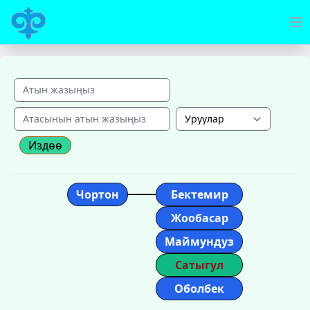
Издөө
Чортон
Бектемир
Жообасар
Маймундуз
Сатыгул
Оболбек