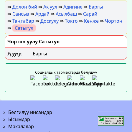
⇛
Долон бий
⇛
Ак уул
⇛
Адигине
⇛
Баргы
⇛
Сансыз
⇛
Ардай
⇛
Асылбаш
⇛
Сарай
⇛
Таңтабар
⇛
Доскулу
⇛
Токто
⇛
Кенже
⇛
Чортон
⇛
Сатыгул
Чортон уулу Сатыгул
Уруусу:
Баргы
Социалдык тармактарда бөлүшүү
Белгилүү инсандар
Ысымдар
Макалалар