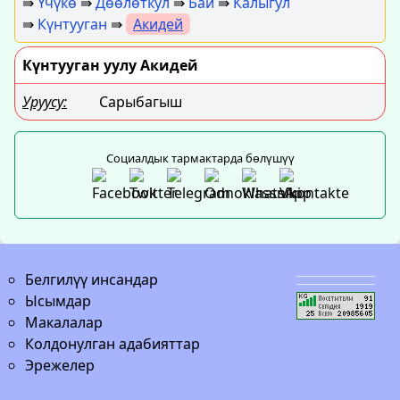
⇛
Үчүкө
⇛
Дөөлөткул
⇛
Бай
⇛
Калыгул
⇛
Күнтууган
⇛
Акидей
Күнтууган уулу Акидей
Уруусу:
Сарыбагыш
Социалдык тармактарда бөлүшүү
Белгилүү инсандар
Ысымдар
Макалалар
Колдонулган адабияттар
Эрежелер