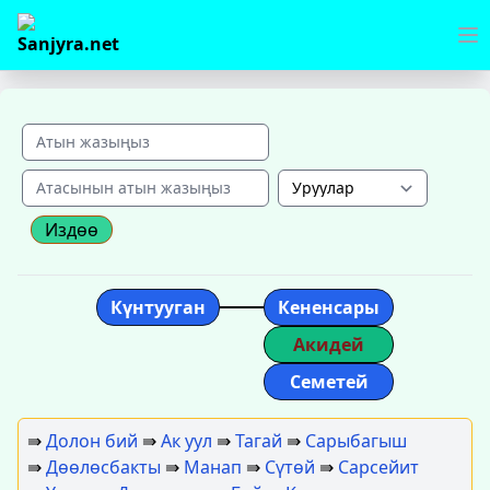
Издөө
Күнтууган
Кененсары
Акидей
Семетей
⇛
Долон бий
⇛
Ак уул
⇛
Тагай
⇛
Сарыбагыш
⇛
Дөөлөсбакты
⇛
Манап
⇛
Сүтөй
⇛
Сарсейит