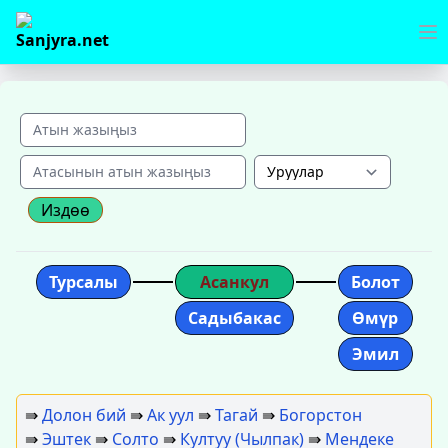
Издөө
Турсалы
Асанкул
Болот
Садыбакас
Өмүр
Эмил
⇛
Долон бий
⇛
Ак уул
⇛
Тагай
⇛
Богорстон
⇛
Эштек
⇛
Солто
⇛
Култуу (Чылпак)
⇛
Мендеке