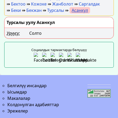
⇛
Бектоо
⇛
Кожоке
⇛
Жанболот
⇛
Саргалдак
⇛
Беки
⇛
Бекжан
⇛
Турсалы
⇛
Асанкул
Турсалы уулу Асанкул
Уруусу:
Солто
Социалдык тармактарда бөлүшүү
Белгилүү инсандар
Ысымдар
Макалалар
Колдонулган адабияттар
Эрежелер