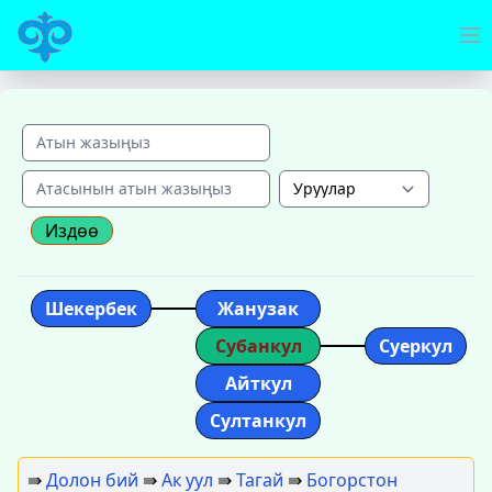
Издөө
Шекербек
Жанузак
Субанкул
Суеркул
Айткул
Султанкул
⇛
Долон бий
⇛
Ак уул
⇛
Тагай
⇛
Богорстон