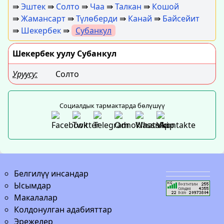
⇛
Эштек
⇛
Солто
⇛
Чаа
⇛
Талкан
⇛
Кошой
⇛
Жамансарт
⇛
Түлөберди
⇛
Канай
⇛
Байсейит
⇛
Шекербек
⇛
Субанкул
Шекербек уулу Субанкул
Уруусу:
Солто
Социалдык тармактарда бөлүшүү
Белгилүү инсандар
Ысымдар
Макалалар
Колдонулган адабияттар
Эрежелер