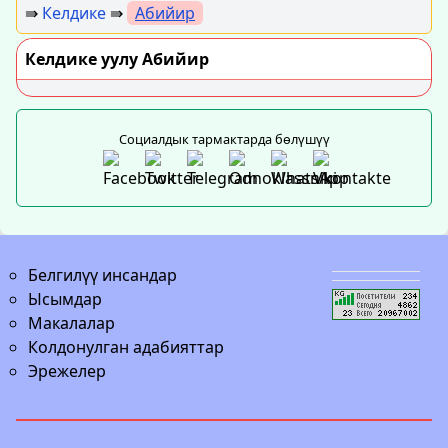
⇛
Келдике
⇛
Абийир
Келдике уулу Абийир
Социалдык тармактарда бөлүшүү
Белгилүү инсандар
Ысымдар
Макалалар
Колдонулган адабияттар
Эрежелер