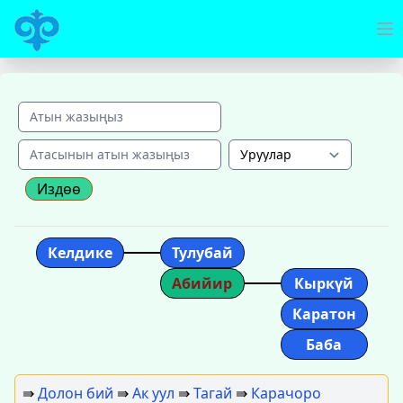
Издөө
Келдике
Тулубай
Абийир
Кыркүй
Каратон
Баба
⇛
Долон бий
⇛
Ак уул
⇛
Тагай
⇛
Карачоро