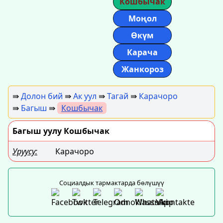
Кошбычак
Моңол
Өкүм
Карача
Жанкороз
⇛
Долон бий
⇛
Ак уул
⇛
Тагай
⇛
Карачоро
⇛
Багыш
⇛
Кошбычак
Багыш уулу Кошбычак
Уруусу:
Карачоро
Социалдык тармактарда бөлүшүү