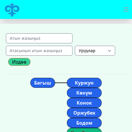
Издөө
Багыш
Куржун
Көкүм
Конок
Оржубек
Бодом