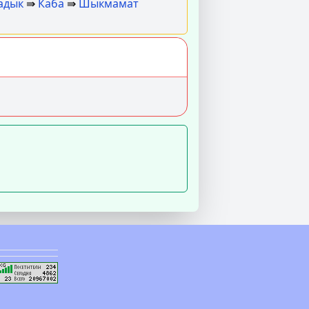
адык
⇛
Каба
⇛
Шыкмамат