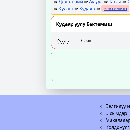
⇛
Долон бий
⇛
Ак уул
⇛
Тагай
⇛
С
⇛
Кудаш
⇛
Кудаяр
⇛
Бектемиш
Кудаяр уулу Бектемиш
Уруусу:
Саяк
Белгилүү 
Ысымдар
Макалала
Колдонулг