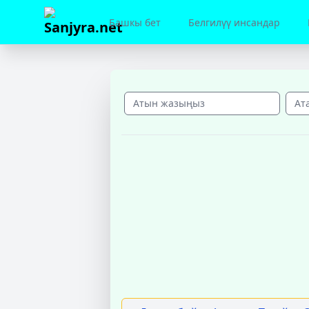
Башкы бет
Белгилүү инсандар