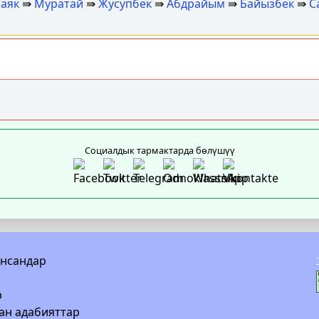
аяк
⇛
Муратай
⇛
Жусупбек
⇛
Абдрайым
⇛
Байызбек
⇛
С
Социалдык тармактарда бөлүшүү
инсандар
р
ан адабияттар