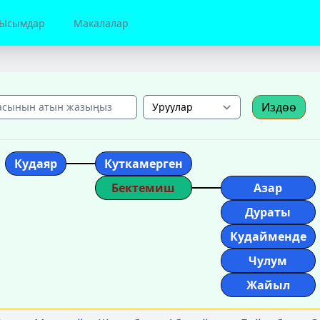
Ысымдар
Макалалар
Издөө
Кудаяр
Куткамерген
Бектемиш
Азар
Дураты
Кудайменде
Чулум
Жайыл