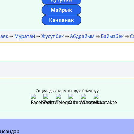
Майрык
Качканак
аяк
⇛
Муратай
⇛
Жусупбек
⇛
Абдрайым
⇛
Байызбек
⇛
С
Социалдык тармактарда бөлүшүү
инсандар