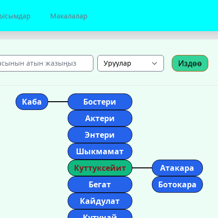
Ысымдар
Макалалар
Издөө
Каба
Бостери
Актери
Энтери
Шыкмамат
Куттуксейит
Атакара
Бегат
Ботокара
Кайдулат
Кутунай