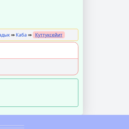
адык
⇛
Каба
⇛
Куттуксейит