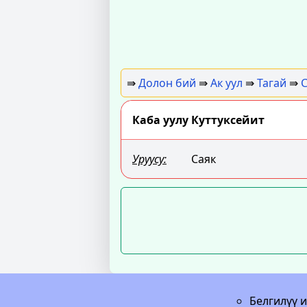
⇛
Долон бий
⇛
Ак уул
⇛
Тагай
⇛
С
Каба уулу Куттуксейит
Уруусу:
Саяк
Белгилүү 