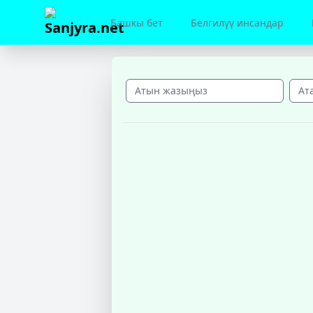
Башкы бет
Белгилүү инсандар