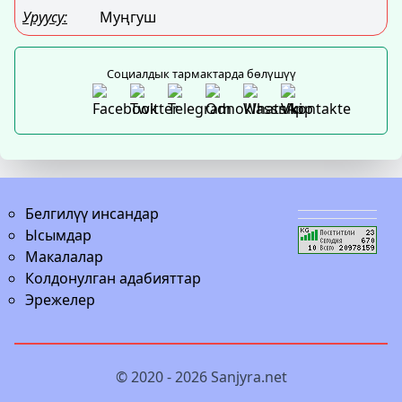
Уруусу:
Муңгуш
Социалдык тармактарда бөлүшүү
Белгилүү инсандар
Ысымдар
Макалалар
Колдонулган адабияттар
Эрежелер
© 2020 - 2026
Sanjyra.net