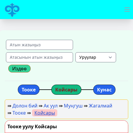
Издөө
Тооке
Койсары
Кунас
⇛
Долон бий
⇛
Ак уул
⇛
Муңгуш
⇛
Жагалмай
⇛
Тооке
⇛
Койсары
Тооке уулу Койсары