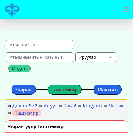
Издөө
Чырак
Таштемир
Маяман
⇛
Долон бий
⇛
Ак уул
⇛
Тагай
⇛
Коңурат
⇛
Чырак
⇛
Таштемир
Чырак уулу Таштемир