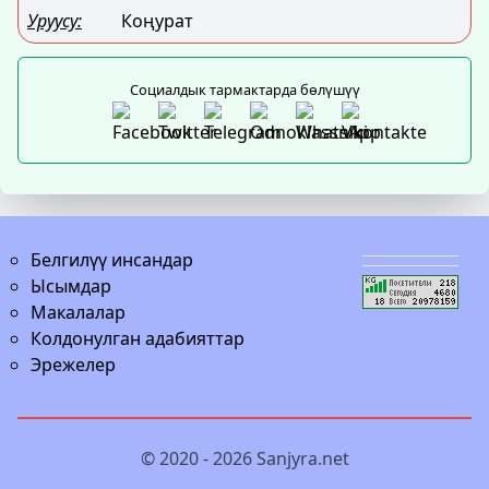
Уруусу:
Коңурат
Социалдык тармактарда бөлүшүү
Белгилүү инсандар
Ысымдар
Макалалар
Колдонулган адабияттар
Эрежелер
© 2020 - 2026
Sanjyra.net