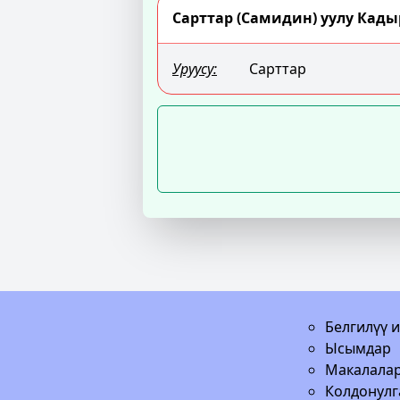
Сарттар (Самидин) уулу Кады
Уруусу:
Сарттар
Белгилүү 
Ысымдар
Макалала
Колдонулг