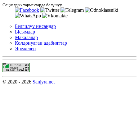
Социалдык тармактарда бөлүшүү
Белгилүү инсандар
Ысымдар
Макалалар
Колдонулган адабияттар
Эрежелер
© 2020 - 2026
Sanjyra.net