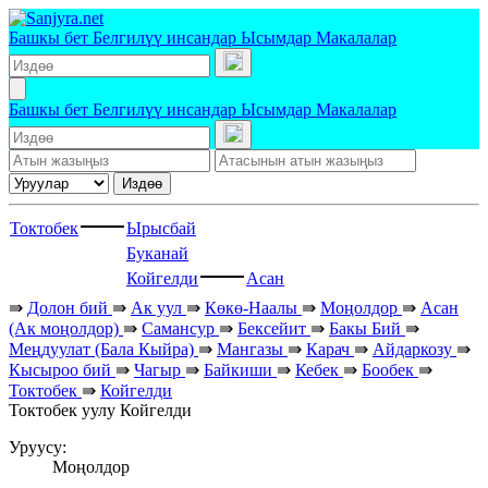
Башкы бет
Белгилүү инсандар
Ысымдар
Макалалар
Башкы бет
Белгилүү инсандар
Ысымдар
Макалалар
Издөө
Токтобек
Ырысбай
Буканай
Койгелди
Асан
⇛
Долон бий
⇛
Ак уул
⇛
Көкө-Наалы
⇛
Моңолдор
⇛
Асан
(Ак моңолдор)
⇛
Самансур
⇛
Бексейит
⇛
Бакы Бий
⇛
Меңдуулат (Бала Кыйра)
⇛
Мангазы
⇛
Карач
⇛
Айдаркозу
⇛
Кысыроо бий
⇛
Чагыр
⇛
Байкиши
⇛
Кебек
⇛
Бообек
⇛
Токтобек
⇛
Койгелди
Токтобек уулу Койгелди
Уруусу:
Моңолдор