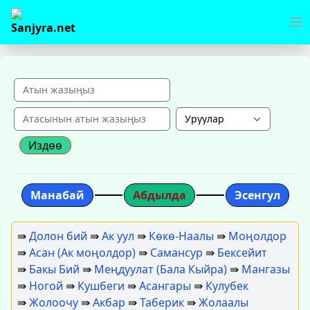
Издөө
Манабай
Абдылда
Эсенгул
⇛
Долон бий
⇛
Ак уул
⇛
Көкө-Наалы
⇛
Моңолдор
⇛
Асан (Ак моңолдор)
⇛
Самансур
⇛
Бексейит
⇛
Бакы Бий
⇛
Меңдуулат (Бала Кыйра)
⇛
Мангазы
⇛
Ногой
⇛
Кушбеги
⇛
Асангары
⇛
Кулубек
⇛
Жолоочу
⇛
Акбар
⇛
Таберик
⇛
Жолаалы