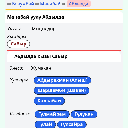
⇛
Бозумбай
⇛
Манабай
⇛
Абдылда
Манабай уулу Абдылда
Уруусу:
Моңолдор
Кыздары:
Сабыр
Абдылда кызы Сабыр
Энеси:
Жумакан
Уулдары:
Абдырахман (Апыш)
Шаршемби (Шакен)
Калкабай
Кыздары:
Гүлмайрам
Гүлүкан
Гүлай
Гүлсайра