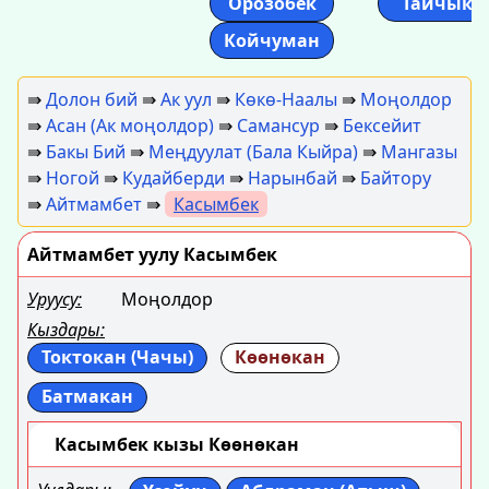
Орозобек
Тайчык
Койчуман
⇛
Долон бий
⇛
Ак уул
⇛
Көкө-Наалы
⇛
Моңолдор
⇛
Асан (Ак моңолдор)
⇛
Самансур
⇛
Бексейит
⇛
Бакы Бий
⇛
Меңдуулат (Бала Кыйра)
⇛
Мангазы
⇛
Ногой
⇛
Кудайберди
⇛
Нарынбай
⇛
Байтору
⇛
Айтмамбет
⇛
Касымбек
Айтмамбет уулу Касымбек
Уруусу:
Моңолдор
Кыздары:
Токтокан (Чачы)
Көөнөкан
Батмакан
Касымбек кызы Көөнөкан