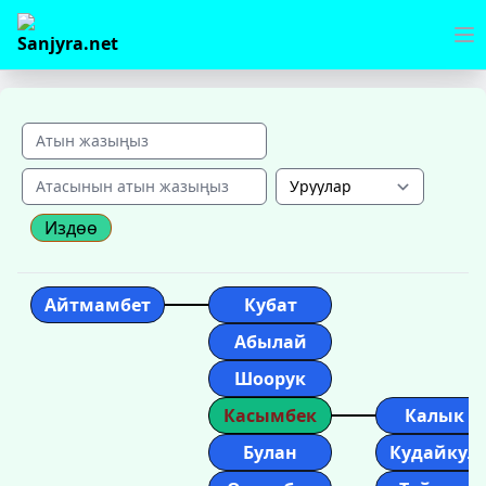
Издөө
Айтмамбет
Кубат
Абылай
Шоорук
Касымбек
Калык
Булан
Кудайкул