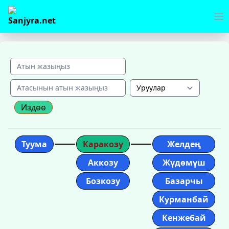
Издөө
Туума
Каракозу
Желдең
Аккозу
Жүдөмүш
Бозкозу
Базарчы
Курманбай
Кенжебай