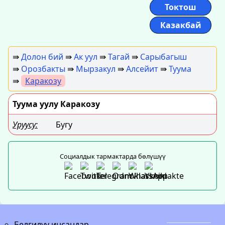
Токтош
Казакбай
⇛
Долон бий
⇛
Ак уул
⇛
Тагай
⇛
Сарыбагыш
⇛
Орозбакты
⇛
Мырзакул
⇛
Алсейит
⇛
Туума
⇛
Каракозу
Туума уулу Каракозу
Уруусу:
Бугу
Социалдык тармактарда бөлүшүү
Белгилүү инсандар