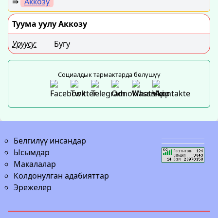
⇛
Аккозу
Туума уулу Аккозу
Уруусу:
Бугу
Социалдык тармактарда бөлүшүү
Белгилүү инсандар
Ысымдар
Макалалар
Колдонулган адабияттар
Эрежелер