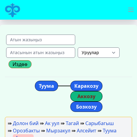
Издөө
Туума
Каракозу
Аккозу
Бозкозу
⇛
Долон бий
⇛
Ак уул
⇛
Тагай
⇛
Сарыбагыш
⇛
Орозбакты
⇛
Мырзакул
⇛
Алсейит
⇛
Туума